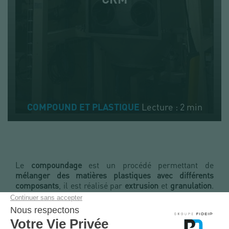
Lecture : 2 min
COMPOUND ET PLASTIQUE
Le
compoundage
est un procédé permettant de
mélanger des matières plastiques avec différents
composants
, il est réalisé par
extrusion
et
granulation
.
Au-delà de l’intégration de formules colorantes, le
compoundage confère aux plastiques différentes
propriétés via l’intégration de charges additives.