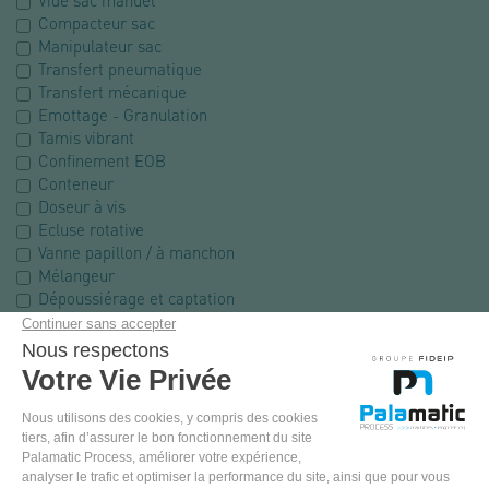
Vide sac manuel
Compacteur sac
Manipulateur sac
Transfert pneumatique
Transfert mécanique
Emottage - Granulation
Tamis vibrant
Confinement EOB
Conteneur
Doseur à vis
Ecluse rotative
Vanne papillon / à manchon
Mélangeur
Dépoussiérage et captation
Table vibrante
Dévoûteur mécanique
Ecoulement et extraction
Automatisme
Tamis centrifuge
Broyeur