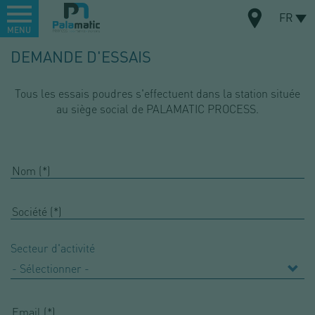
Menu
FR
MENU
Aller
DEMANDE D'ESSAIS
au
CARTE
contenu
principal
Tous les essais poudres s'effectuent dans la station située
au siège social de PALAMATIC PROCESS.
Secteur d'activité