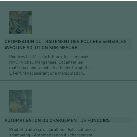
OPTIMISATION DU TRAITEMENT DES POUDRES SENSIBLES
AVEC UNE SOLUTION SUR MESURE
Poudres traitées : le lithium, les composés
NMC (Nickel, Manganèse, Cobalt) et les
matériaux pour anodes/cathodes (graphite,
LiFePO4) nécessitant une manipulation...
AUTOMATISATION DU CHARGEMENT DE FONDOIRS
Produit traité : cire, paraffine - Fabrication de
shampoing - Automatisation du chargement