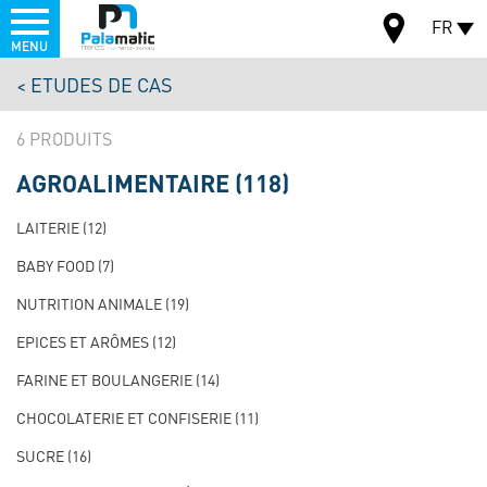
Menu
FR
MENU
Aller
ETUDES DE CAS
au
CARTE
contenu
6
principal
AGROALIMENTAIRE
(118)
NAVIGATION
PRINCIPALE
LAITERIE
(12)
TEST
BABY FOOD
(7)
NUTRITION ANIMALE
(19)
EPICES ET ARÔMES
(12)
FARINE ET BOULANGERIE
(14)
CHOCOLATERIE ET CONFISERIE
(11)
SUCRE
(16)