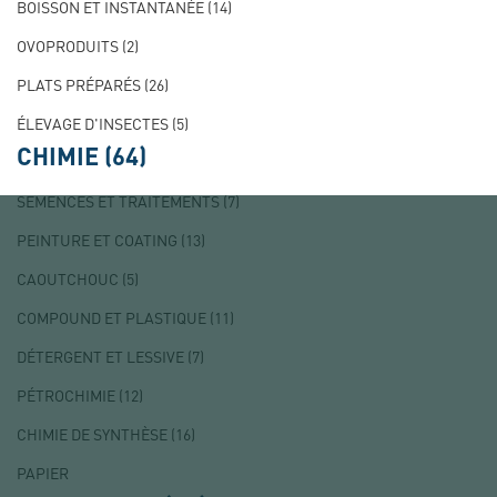
BOISSON ET INSTANTANÉE
(14)
OVOPRODUITS
(2)
PLATS PRÉPARÉS
(26)
ÉLEVAGE D'INSECTES
(5)
CHIMIE
(64)
SEMENCES ET TRAITEMENTS
(7)
PEINTURE ET COATING
(13)
CAOUTCHOUC
(5)
COMPOUND ET PLASTIQUE
(11)
DÉTERGENT ET LESSIVE
(7)
PÉTROCHIMIE
(12)
CHIMIE DE SYNTHÈSE
(16)
PAPIER