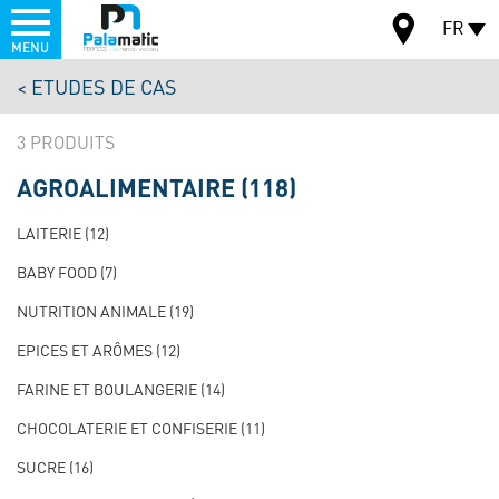
Menu
FR
MENU
Aller
ETUDES DE CAS
au
CARTE
contenu
3
principal
AGROALIMENTAIRE
(118)
NAVIGATION
PRINCIPALE
LAITERIE
(12)
TEST
BABY FOOD
(7)
NUTRITION ANIMALE
(19)
EPICES ET ARÔMES
(12)
FARINE ET BOULANGERIE
(14)
CHOCOLATERIE ET CONFISERIE
(11)
SUCRE
(16)