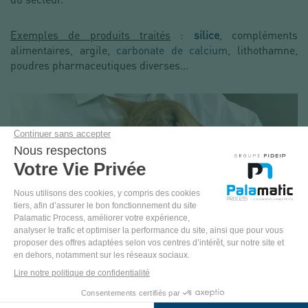
Exemples de produits traités
:
silice
, compléments
alimentaires, argile,
carbonate de calcium
, lithothamne,
poudres pharmaceutiques diverses...
VENEZ
TESTER
PINTEREST
YOUTUBE
FACEBOOK
LINKEDIN
NOS