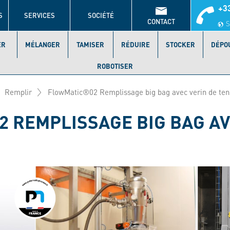
+33
S
SERVICES
SOCIÉTÉ
CONTACT
S
ER
MÉLANGER
TAMISER
RÉDUIRE
STOCKER
DÉPO
ROBOTISER
Remplir
FlowMatic®02 Remplissage big bag avec verin de ten
 REMPLISSAGE BIG BAG AV