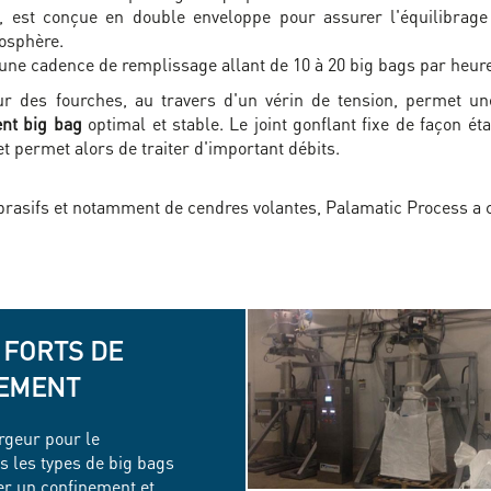
e, est conçue en double enveloppe pour assurer l'équilibrage
mosphère.
ne cadence de remplissage allant de 10 à 20 big bags par heure
r des fourches, au travers d'un vérin de tension, permet u
nt big bag
optimal et stable. Le joint gonflant fixe de façon 
t permet alors de traiter d'important débits.
brasifs et notamment de cendres volantes, Palamatic Process a 
 FORTS DE
PEMENT
rgeur pour le
s les types de big bags
er un confinement et