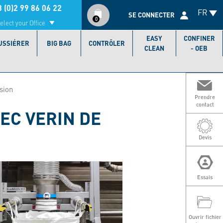
Compte
 (0)2 99 86 06 22
FR
utilisateur
SE CONNECTER
0
elect your Office
EASY
CONFINER
USSIÉRER
BIG BAG
CONTRÔLER
CLEAN
- OEB
sion
Prendre
contact
EC VERIN DE
Devis
Essais
T
Ouvrir fichier