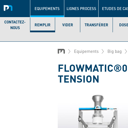
Navigation
principale
EQUIPEMENTS
LIGNES PROCESS
ETUDES DE CA
CONTACTEZ-
REMPLIR
VIDER
TRANSFÉRER
DOS
NOUS
Aller
au
Equipements
Big bag
contenu
principal
FLOWMATIC®02
TENSION