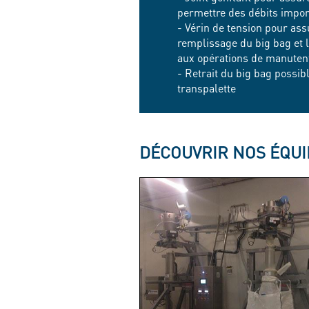
permettre des débits impo
- Vérin de tension pour assu
remplissage du big bag et 
aux opérations de manuten
- Retrait du big bag possib
transpalette
DÉCOUVRIR NOS ÉQU