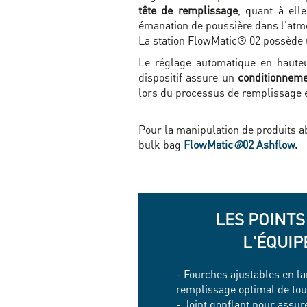
tête de remplissage
, quant à ell
émanation de poussière dans l'at
La station FlowMatic® 02 possède u
Le réglage automatique en hauteu
dispositif assure un
conditionneme
lors du processus de remplissage e
Pour la manipulation de produits a
bulk bag
FlowMatic
®
02 Ashflow
.
LES POINTS
L'ÉQUI
- Fourches ajustables en la
remplissage optimal de tou
- Joint gonflant pour assur