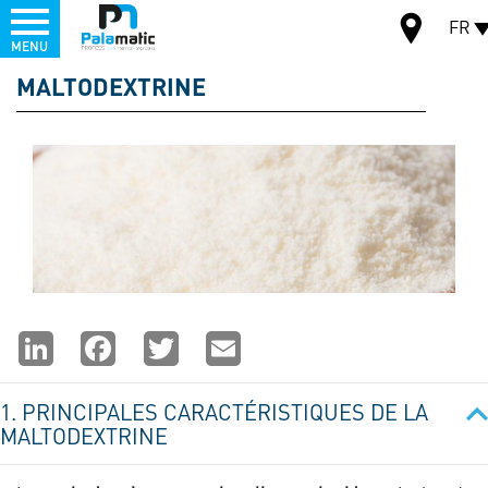
Menu
FR
MENU
Aller
MALTODEXTRINE
au
CARTE
contenu
principal
Partager
LinkedIn
Facebook
Twitter
Email
la
1. PRINCIPALES CARACTÉRISTIQUES DE LA
page
MALTODEXTRINE