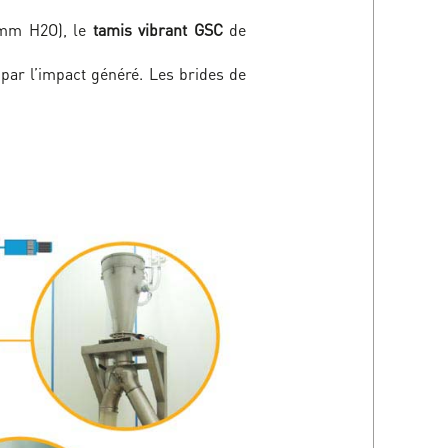
 mm H2O), le
tamis vibrant GSC
de
e
par l’impact généré. Les brides de