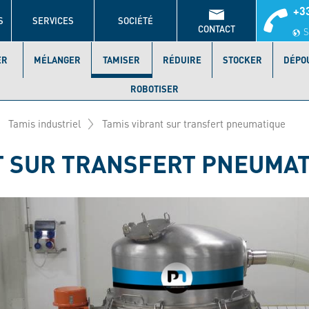
+33
S
SERVICES
SOCIÉTÉ
CONTACT
S
ER
MÉLANGER
TAMISER
RÉDUIRE
STOCKER
DÉPO
ROBOTISER
Tamis industriel
Tamis vibrant sur transfert pneumatique
T SUR TRANSFERT PNEUMA