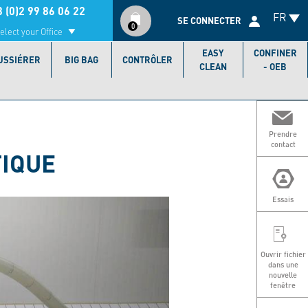
Compte
 (0)2 99 86 06 22
FR
utilisateur
SE CONNECTER
0
elect your Office
EASY
CONFINER
USSIÉRER
BIG BAG
CONTRÔLER
CLEAN
- OEB
Prendre
contact
TIQUE
Essais
Ouvrir fichier
dans une
nouvelle
fenêtre