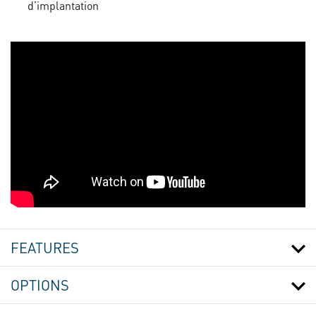
d’implantation
PALSACK®04
REMPLISSEUSE
DE
FEATURES
SACS
-
DOSEUR
OPTIONS
EASYCLEAN