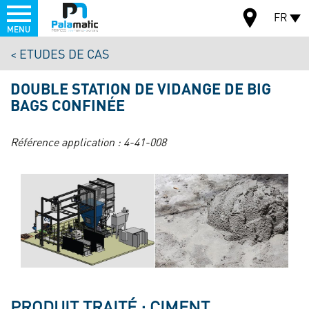
Menu
FR
MENU
Aller
ETUDES DE CAS
au
CARTE
contenu
DOUBLE STATION DE VIDANGE DE BIG
principal
BAGS CONFINÉE
Référence application :
4-41-008
PRODUIT TRAITÉ : CIMENT