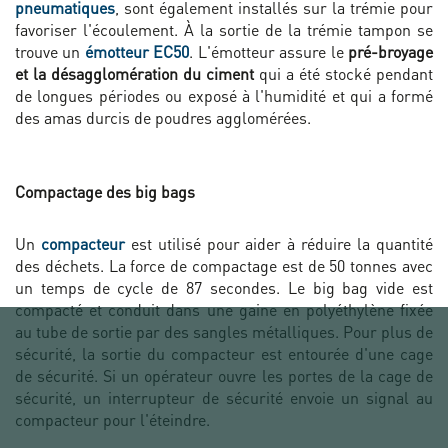
pneumatiques
, sont également installés sur la trémie pour
favoriser l'écoulement. À la sortie de la trémie tampon se
trouve un
émotteur EC50
. L'émotteur assure le
pré-broyage
et la désagglomération du ciment
qui a été stocké pendant
de longues périodes ou exposé à l'humidité et qui a formé
des amas durcis de poudres agglomérées.
Compactage des big bags
Un
compacteur
est utilisé pour aider à réduire la quantité
des déchets. La force de compactage est de 50 tonnes avec
un temps de cycle de 87 secondes. Le big bag vide est
compacté et conduit dans une gaine en polyéthylène fixée
au tube de sortie par des sangles métalliques. Pour plus de
sécurité, la sortie du compacteur est entourée d'une cage
de sécurité. Si un opérateur ouvre les portes de la cage de
sécurité, un interrupteur de sécurité envoie un signal au
compacteur pour l'éteindre.