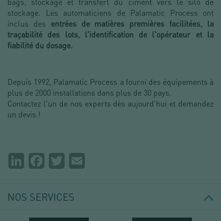
bags, stockage et transfert du ciment vers le silo de
stockage. Les automaticiens de Palamatic Process ont
inclus des
entrées de matières premières facilitées, la
traçabilité des lots, l'identification de l'opérateur et la
fiabilité du dosage.
Depuis 1992, Palamatic Process a fourni des équipements à
plus de 2000 installations dans plus de 30 pays.
Contactez l'un de nos experts dès aujourd'hui et demandez
un devis !
Partager
LinkedIn
Facebook
Twitter
Email
la
page
NOS SERVICES