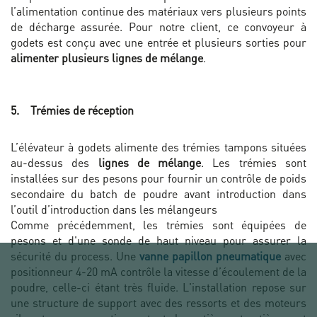
l’alimentation continue des matériaux vers plusieurs points
de décharge assurée. Pour notre client, ce convoyeur à
godets est conçu avec une entrée et plusieurs sorties pour
alimenter plusieurs lignes de mélange
.
5. Trémies de réception
L’élévateur à godets alimente des trémies tampons situées
au-dessus des
lignes de mélange
. Les trémies sont
installées sur des pesons pour fournir un contrôle de poids
secondaire du batch de poudre avant introduction dans
l’outil d’introduction dans les mélangeurs
Comme précédemment, les trémies sont équipées de
pesons et d'une sonde de haut niveau pour assurer la
sécurité du process. Une
vanne papillon pneumatique
avec
positionneur 4-20 mA contrôle la vitesse d’écoulement de la
poudre, celle-ci étant très fluide. L'installation repose sur
une structure de support avec des ressorts et des moteurs