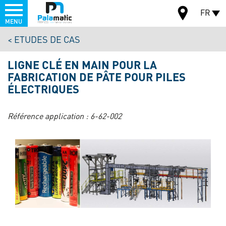
Menu
FR
MENU
Aller
ETUDES DE CAS
au
CARTE
contenu
LIGNE CLÉ EN MAIN POUR LA
principal
FABRICATION DE PÂTE POUR PILES
ÉLECTRIQUES
Référence application :
6-62-002