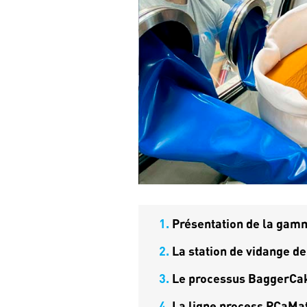
1.
Présentation de la gamm
2.
La station de vidange d
3.
Le processus BaggerC
4.
La ligne process PCaMa