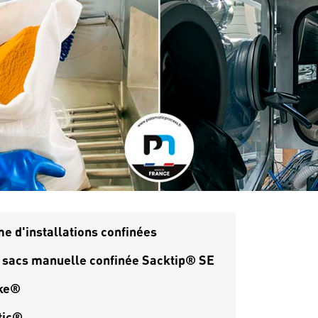
e d'installations confinées
e sacs manuelle confinée Sacktip® SE
ake®
tic®