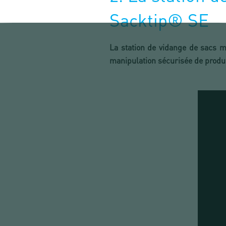
Sacktip® SE
La station de vidange de sacs 
manipulation sécurisée de produ