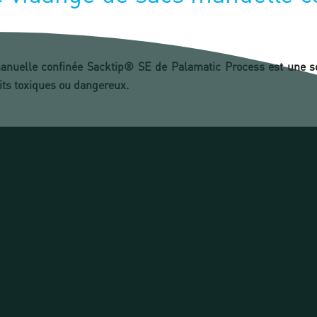
manuelle confinée Sacktip® SE de Palamatic Process est une so
its toxiques ou dangereux.