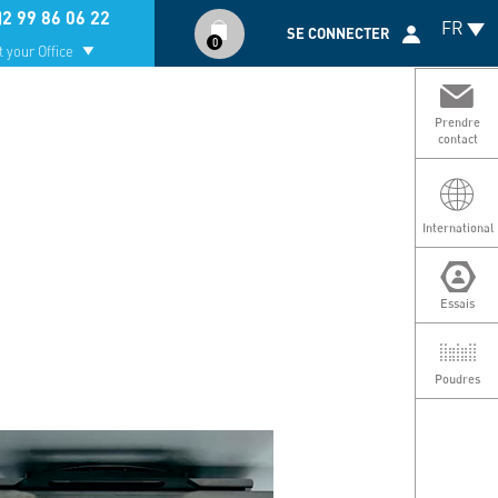
Compte
)2 99 86 06 22
FR
utilisateur
SE CONNECTER
0
 your Office
Prendre
contact
International
Essais
Poudres