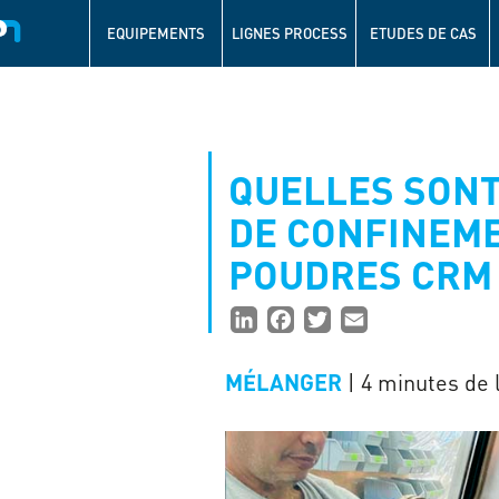
Navigation
principale
EQUIPEMENTS
LIGNES PROCESS
ETUDES DE CAS
Aller
au
contenu
principal
QUELLES SONT
DE CONFINEME
POUDRES CRM 
Partager
LinkedIn
Facebook
Twitter
Email
la
| 4 minutes de 
MÉLANGER
page