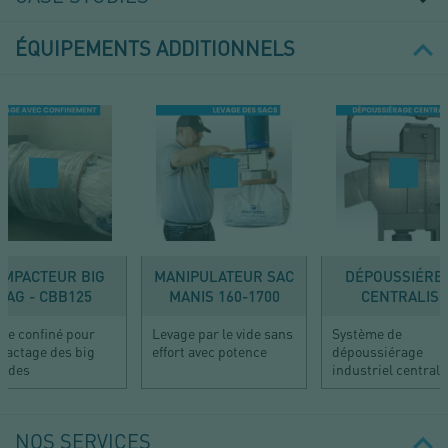
ÉQUIPEMENTS ADDITIONNELS
OMPACTEUR BIG
MANIPULATEUR SAC
DÉPOUSSIÉRE
BAG - CBB125
MANIS 160-1700
CENTRALISÉ
se confiné pour
Levage par le vide sans
Système de
actage des big
effort avec potence
dépoussiérage
vides
industriel centrali
NOS SERVICES