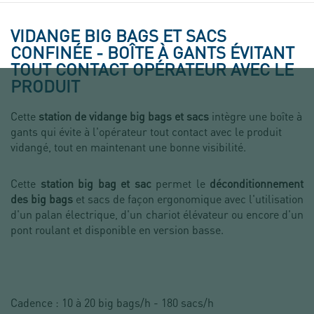
VIDANGE BIG BAGS ET SACS
CONFINÉE - BOÎTE À GANTS ÉVITANT
TOUT CONTACT OPÉRATEUR AVEC LE
PRODUIT
Cette
station de vidange big bags et sacs
intègre une boîte à
gants qui évite à l'opérateur tout contact avec le produit
vidangé, tout en maintenant une bonne visibilité.
Cette
station big bag et sac
permet le
déconditionnement
des big bags
et sacs de façon ergonomique avec l'utilisation
d'un palan électrique, d'un chariot élévateur ou encore d'un
pont roulant et disponible en version basse.
Cadence : 10 à 20 big bags/h - 180 sacs/h