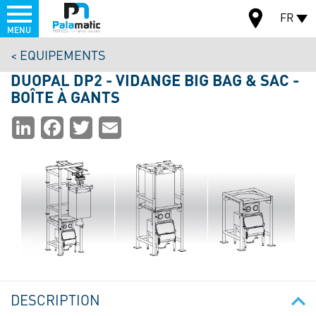
Menu
FR
MENU
Aller
EQUIPEMENTS
au
CARTE
contenu
DUOPAL DP2 - VIDANGE BIG BAG & SAC -
principal
BOÎTE À GANTS
Partager
LinkedIn
Facebook
Twitter
Email
la
page
DESCRIPTION