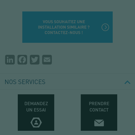
VOUS SOUHAITEZ UNE
INSTALLATION SIMILAIRE ?
CONTACTEZ-NOUS !
Partager
LinkedIn
Facebook
Twitter
Email
la
page
NOS SERVICES
DEMANDEZ
PRENDRE
UN ESSAI
CONTACT