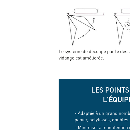
Le système de découpe par le desso
vidange est améliorée.
LES POINTS
L'ÉQUI
- Adaptée à un grand nombr
papier, polytissés, doublés..
- Minimise la manutention d