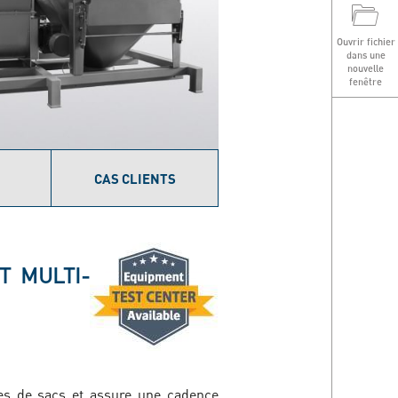
T
Ouvrir fichier
dans une
nouvelle
fenêtre
CAS CLIENTS
Image
T MULTI-
s de sacs et assure une cadence