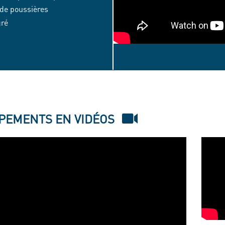
 de poussières
gré
VIDE
SACS
MANUEL
-
PEMENTS EN VIDÉOS
ERGONOMIE
DU
POSTE