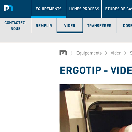
Navigation
principale
EQUIPEMENTS
LIGNES PROCESS
ETUDES DE CA
CONTACTEZ-
REMPLIR
VIDER
TRANSFÉRER
DOS
NOUS
Aller
au
Equipements
Vider
contenu
principal
ERGOTIP - VID