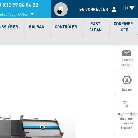
Compte
 (0)2 99 86 06 22
FR
utilisateur
SE CONNECTER
0
elect your Office
EASY
CONFINER
USSIÉRER
BIG BAG
CONTRÔLER
CLEAN
- OEB
Prendre
contact
Essais
Ouvrir fichier
dans une
nouvelle
fenêtre