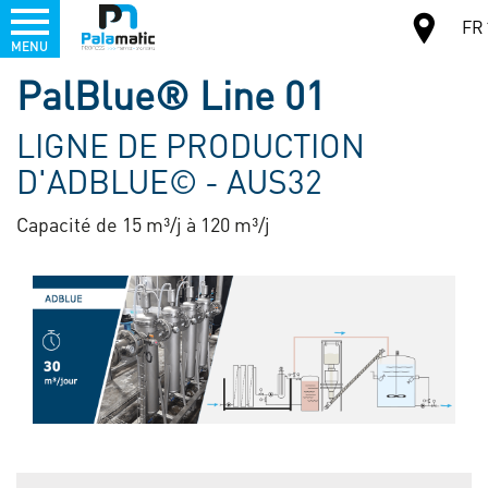
Menu
FR
MENU
Aller
PalBlue® Line 01
au
CARTE
contenu
LIGNE DE PRODUCTION
principal
D'ADBLUE© - AUS32
Capacité de 15 m³/j à 120 m³/j