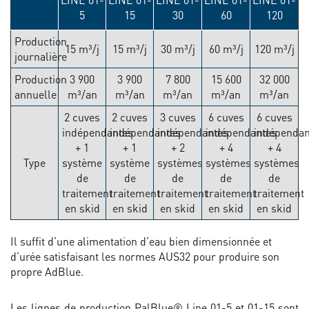
5
15
30
60
120
Production
15 m³/j
15 m³/j
30 m³/j
60 m³/j
120 m³/j
journalière
Production
3 900
3 900
7 800
15 600
32 000
annuelle
m³/an
m³/an
m³/an
m³/an
m³/an
2 cuves
2 cuves
3 cuves
6 cuves
6 cuves
indépendantes
indépendantes
indépendantes
indépendantes
indépenda
+ 1
+ 1
+ 2
+ 4
+ 4
Type
système
système
systèmes
systèmes
systèmes
de
de
de
de
de
traitement
traitement
traitement
traitement
traitement
en skid
en skid
en skid
en skid
en skid
Il suffit d’une alimentation d’eau bien dimensionnée et
d’urée satisfaisant les normes AUS32 pour produire son
propre AdBlue.
Les lignes de production PalBlue® Line 01-5 et 01-15 sont