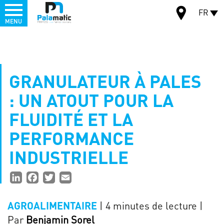
Menu
FR
MENU
Aller
au
CARTE
contenu
principal
GRANULATEUR À PALES
: UN ATOUT POUR LA
FLUIDITÉ ET LA
PERFORMANCE
INDUSTRIELLE
Partager
LinkedIn
Facebook
Twitter
Email
la
| 4 minutes de lecture
|
AGROALIMENTAIRE
page
Par
Benjamin Sorel