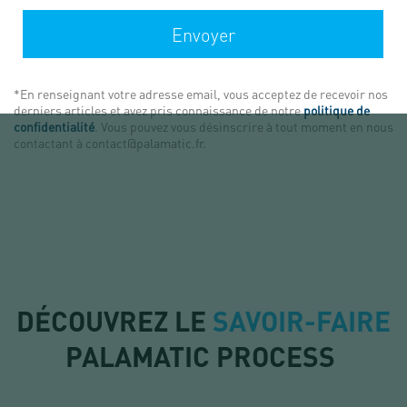
Envoyer
*En renseignant votre adresse email, vous acceptez de recevoir nos
derniers articles et avez pris connaissance de notre
politique de
confidentialité
. Vous pouvez vous désinscrire à tout moment en nous
contactant à contact@palamatic.fr.
DÉCOUVREZ LE
SAVOIR-FAIRE
PALAMATIC PROCESS