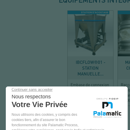
VIDER
IBCFLOW®01 -
M
STATION
C
MANUELLE...
Embase de connexion
Racc
assurant la vidange
flexi
confinée
garan
ATEX
VENEZ