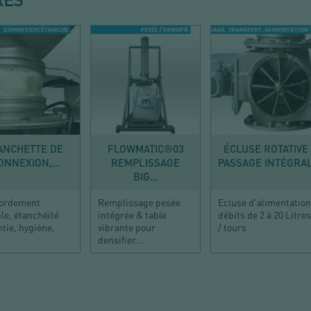
VIDER
REMPLIR
TRANSFÉRER
ANCHETTE DE
FLOWMATIC®03
ÉCLUSE ROTATIVE
ONNEXION,...
REMPLISSAGE
PASSAGE INTÉGRA
BIG...
ordement
Remplissage pesée
Ecluse d'alimentation
ble, étanchéité
intégrée & table
débits de 2 à 20 Litres
tie, hygiène,
vibrante pour
/ tours
densifier...