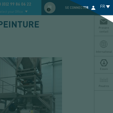
Compte
 (0)2 99 86 06 22
FR
utilisateur
SE CONNECTER
0
elect your Office
PEINTURE
Prendre
contact
International
Essais
Poudres