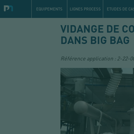
Navigation
principale
EQUIPEMENTS
LIGNES PROCESS
ETUDES DE CA
Aller
VIDANGE DE C
au
contenu
DANS BIG BAG
principal
Référence application :
2-22-0