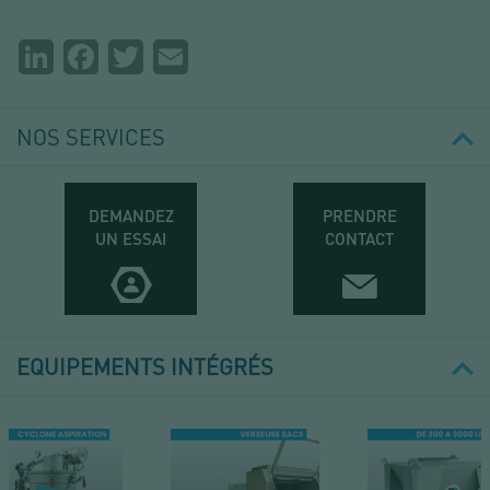
Partager
LinkedIn
Facebook
Twitter
Email
la
page
NOS SERVICES
DEMANDEZ
PRENDRE
UN ESSAI
CONTACT
EQUIPEMENTS INTÉGRÉS