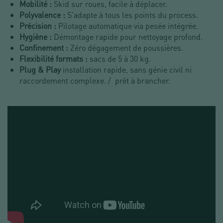
Mobilité :
Skid sur roues, facile à déplacer.
Polyvalence :
S'adapte à tous les points du process.
Précision :
Pilotage automatique via pesée intégrée.
Hygiène :
Démontage rapide pour nettoyage profond.
Confinement :
Zéro dégagement de poussières.
Flexibilité formats :
sacs de 5 à 30 kg.
Plug & Play
installation rapide, sans génie civil ni
raccordement complexe. / prêt à brancher.