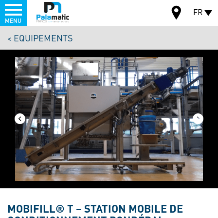
Menu
FR
MENU
Aller
EQUIPEMENTS
au
CARTE
contenu
principal
MOBIFILL® T – STATION MOBILE DE