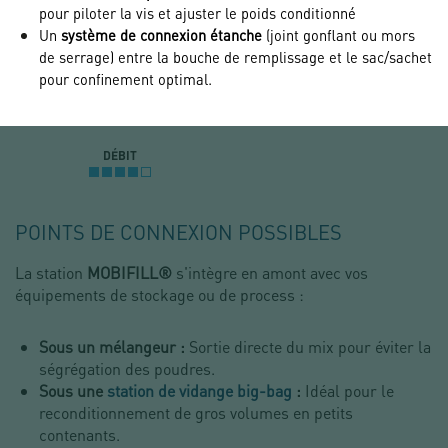
pour piloter la vis et ajuster le poids conditionné
Un 
système de connexion étanche
 (joint gonflant ou mors 
de serrage) entre la bouche de remplissage et le sac/sachet 
.
pour confinement optimal
DÉBIT
POINTS DE CONNEXION POSSIBLES
La station
MOBIFILL®
s'intègre en amont avec vos
équipements de stockage ou de process :
Sous un mélangeur :
Sortie directe du mix pour éviter la
ségrégation des poudres.
Sous une
station de vidange big-bag
:
Idéal pour le
reconditionnement de gros volumes en petits
contenants.