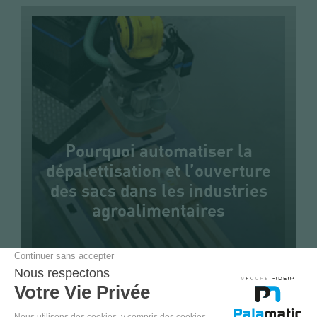
Pourquoi automatiser la
dépalettisation et l’ouverture
des sacs dans les industries
agroalimentaires