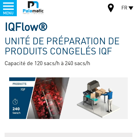
Menu
FR
MENU
Aller
IQFlow®
au
CARTE
contenu
UNITÉ DE PRÉPARATION DE
principal
PRODUITS CONGELÉS IQF
Capacité de 120 sacs/h à 240 sacs/h