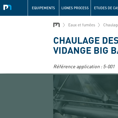
Navigation
principale
EQUIPEMENTS
LIGNES PROCESS
ETUDES DE CA
Aller
au
Eaux et fumées
Chaulage
contenu
principal
CHAULAGE DES
VIDANGE BIG 
Référence application :
5-001