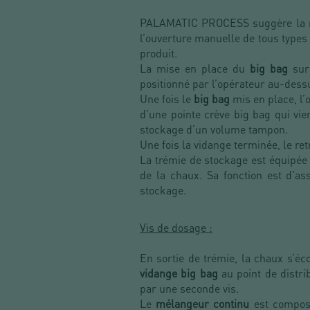
PALAMATIC PROCESS suggère la m
l’ouverture manuelle de tous types
produit.
La mise en place du
big bag
sur 
positionné par l’opérateur au-dessu
Une fois le
big bag
mis en place, l’
d’une pointe crève big bag qui vie
stockage d’un volume tampon.
Une fois la vidange terminée, le ret
La trémie de stockage est équipée 
de la chaux. Sa fonction est d'a
stockage.
Vis de dosage :
En sortie de trémie, la chaux s’éc
vidange big bag
au point de distri
par une seconde vis.
Le
mélangeur continu
est composé