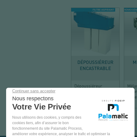
DÉPOUSSIÉRER
DÉPOUSSIÉREUR
M
ENCASTRABLE
Dépoussiéreur
Méla
compact pour
d'ho
espaces réduits
sec 
VENEZ
TESTER