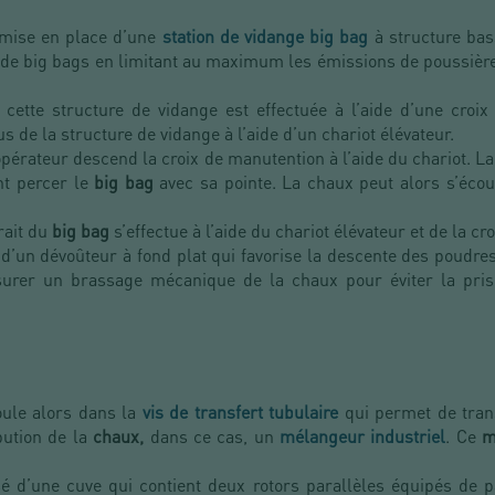
ise en place d’une
station de vidange big bag
à structure bas
 de big bags en limitant au maximum les émissions de poussière
cette structure de vidange est effectuée à l’aide d’une croi
s de la structure de vidange à l’aide d’un chariot élévateur.
opérateur descend la croix de manutention à l’aide du chariot. L
nt percer le
big bag
avec sa pointe. La chaux peut alors s’écou
rait du
big bag
s’effectue à l’aide du chariot élévateur et de la c
d’un dévoûteur à fond plat qui favorise la descente des poudres
ssurer un brassage mécanique de la chaux pour éviter la pr
oule alors dans la
vis de transfert tubulaire
qui permet de trans
bution de la
chaux,
dans ce cas, un
mélangeur industriel
. Ce
mé
 d’une cuve qui contient deux rotors parallèles équipés de pa