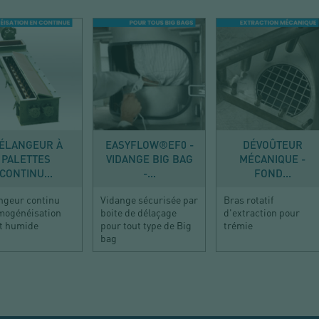
MÉLANGER
VIDER
VIDER
ÉLANGEUR À
EASYFLOW®EF0 -
DÉVOÛTEUR
PALETTES
VIDANGE BIG BAG
MÉCANIQUE -
CONTINU...
-...
FOND...
ngeur continu
Vidange sécurisée par
Bras rotatif
mogénéisation
boite de délaçage
d'extraction pour
et humide
pour tout type de Big
trémie
bag