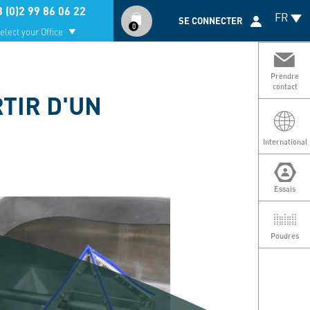
Compte
 (0)2 99 86 06 22
FR
utilisateur
SE CONNECTER
0
elect your Office
Prendre
contact
TIR D'UN
International
Essais
Poudres