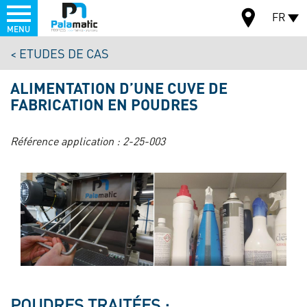
Menu
FR
MENU
Aller
ETUDES DE CAS
au
CARTE
contenu
ALIMENTATION D’UNE CUVE DE
principal
FABRICATION EN POUDRES
Référence application :
2-25-003
POUDRES TRAITÉES :