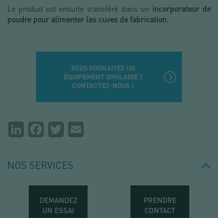
Le produit est ensuite transféré dans un
incorporateur de
poudre pour alimenter les cuves de fabrication.
VOUS SOUHAITEZ UN
ÉQUIPEMENT SIMILAIRE ?
CONTACTEZ-NOUS !
Partager
LinkedIn
Facebook
Twitter
Email
la
page
NOS SERVICES
DEMANDEZ
PRENDRE
UN ESSAI
CONTACT