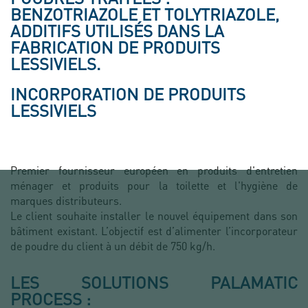
BENZOTRIAZOLE ET TOLYTRIAZOLE,
ADDITIFS UTILISÉS DANS LA
FABRICATION DE PRODUITS
LESSIVIELS.
INCORPORATION DE PRODUITS
LESSIVIELS
Premier fournisseur européen en produits d'entretien
ménager et produits pour la toilette et l'hygiène de
marques distributeurs.
Le client souhaite installer le nouvel équipement dans son
bâtiment existant. L’objectif est d’alimenter l’incorporateur
de poudre du client à un débit de 750 kg/h.
LES SOLUTIONS PALAMATIC
PROCESS :