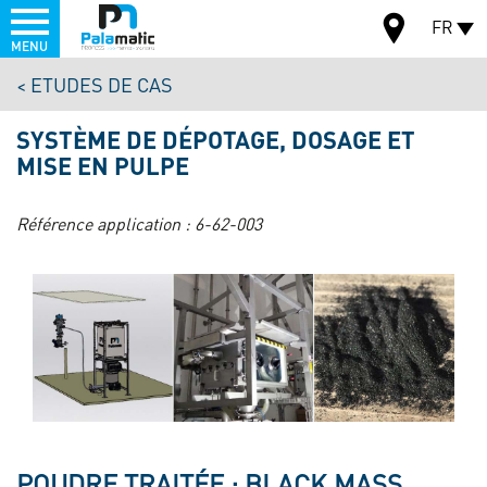
Menu
FR
MENU
Aller
ETUDES DE CAS
au
CARTE
contenu
SYSTÈME DE DÉPOTAGE, DOSAGE ET
principal
MISE EN PULPE
Référence application :
6-62-003
POUDRE TRAITÉE : BLACK MASS