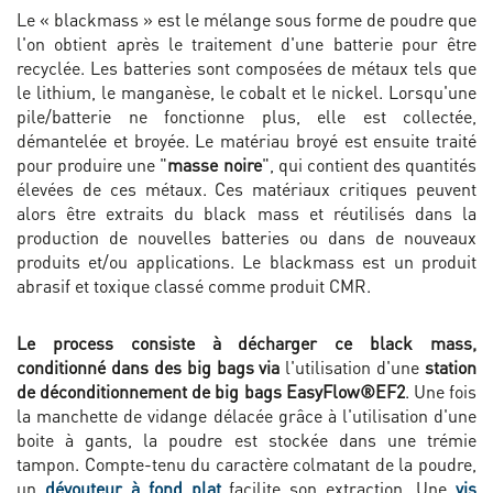
Le « blackmass » est le mélange sous forme de poudre que
l'on obtient après le traitement d'une batterie pour être
recyclée. Les batteries sont composées de métaux tels que
le lithium, le manganèse, le cobalt et le nickel. Lorsqu'une
pile/batterie ne fonctionne plus, elle est collectée,
démantelée et broyée. Le matériau broyé est ensuite traité
pour produire une "
masse noire
", qui contient des quantités
élevées de ces métaux. Ces matériaux critiques peuvent
alors être extraits du black mass et réutilisés dans la
production de nouvelles batteries ou dans de nouveaux
produits et/ou applications. Le blackmass est un produit
abrasif et toxique classé comme produit CMR.
Le process consiste à décharger ce black mass,
conditionné dans des big bags via
l'utilisation d'une
station
de déconditionnement de big bags EasyFlow®EF2
. Une fois
la manchette de vidange délacée grâce à l'utilisation d'une
boite à gants, la poudre est stockée dans une trémie
tampon. Compte-tenu du caractère colmatant de la poudre,
un
dévouteur à fond plat
facilite son extraction. Une
vis