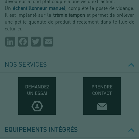
dévouteur à fond plat couplé à une vis d’extraction.
Un
échantillonneur manuel
, complète le poste de vidange.
Il est implanté sur la
trémie tampon
et permet de prélever
une petite quantité de produit directement dans le flux de
celui-ci.
Partager
LinkedIn
Facebook
Twitter
Email
la
page
NOS SERVICES
DEMANDEZ
PRENDRE
UN ESSAI
CONTACT
EQUIPEMENTS INTÉGRÉS