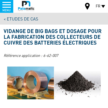
Menu
FR
MENU
Aller
ETUDES DE CAS
au
CARTE
contenu
VIDANGE DE BIG BAGS ET DOSAGE POUR
principal
LA FABRICATION DES COLLECTEURS DE
CUIVRE DES BATTERIES ÉLECTRIQUES
Référence application :
6-62-007