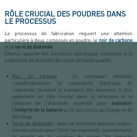
RÔLE CRUCIAL DES POUDRES DANS
LE PROCESSUS
Le processus de fabrication requiert une attention
particulière à deux composés en poudre: le
noir de carbone
et la
terre de diatomée
.
Chacun apporte des bénéfices spécifiques essentiels à la
production de la feuille de cuivre de haute qualité :
Noir de carbone
: ce composant améliore
considérablement la conductivité électrique de
l'électrode, facilitant le transport des électrons. Il joue
également un rôle crucial dans la structure et la
cohésion de l'électrode, essentiel pour
maintenir
l'intégrité de la batterie
au fil des cycles de charge et de
décharge.
Terre de diatomée
: avec sa structure poreuse unique,
elle est utilisée pour filtrer les impuretés, assurant ainsi
la pureté de la solution de cuivre. Sa capacité