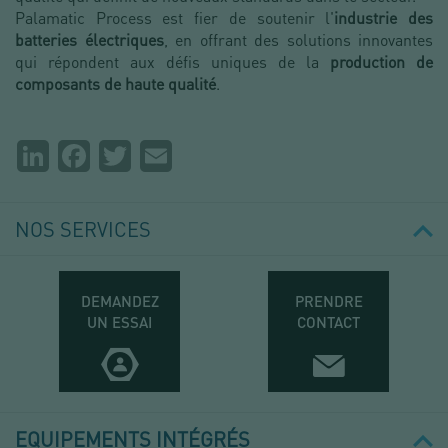
Palamatic Process est fier de soutenir l'
industrie des
batteries électriques
, en offrant des solutions innovantes
qui répondent aux défis uniques de la
production de
composants de haute qualité
.
Partager
LinkedIn
Facebook
Twitter
Email
la
page
NOS SERVICES
DEMANDEZ
PRENDRE
UN ESSAI
CONTACT
EQUIPEMENTS INTÉGRÉS