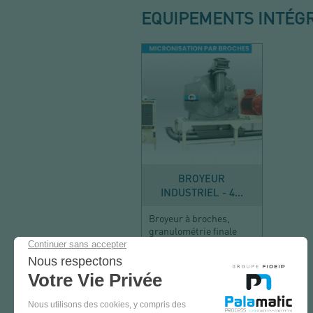
EQUIPEMENTS INTÉG
RÉDUIRE
BROYEUR
INDUSTRIEL - 4...
Broyeur à broches,
granulométrie finale
inférieure à 100µm
VENEZ