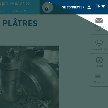
Compte
 (0)2 99 86 06 22
FR
utilisateur
SE CONNECTER
0
elect your Office
E PLÂTRES
Prendre
contact
International
Essais
Poudres