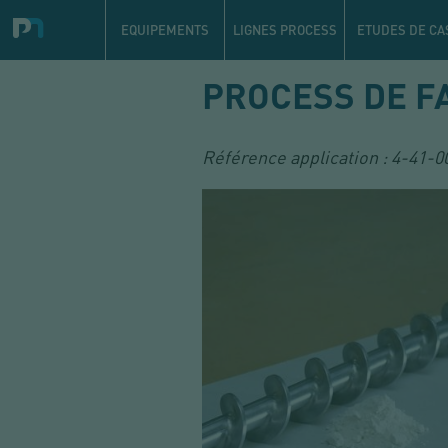
Navigation
principale
EQUIPEMENTS
LIGNES PROCESS
ETUDES DE CA
Aller
PROCESS DE F
au
contenu
principal
Référence application :
4-41-0