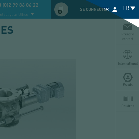
Compte
 (0)2 99 86 06 22
FR
utilisateur
SE CONNECTER
0
elect your Office
ÉES
Prendre
contact
International
Essais
Poudres