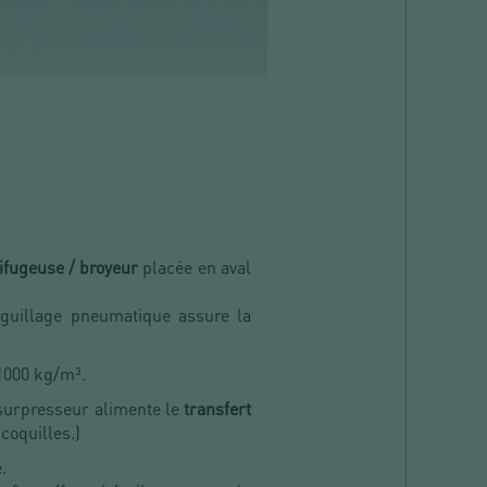
ifugeuse / broyeur
placée en aval
iguillage pneumatique assure la
 1000 kg/m³.
e surpresseur alimente le
transfert
coquilles.)
.