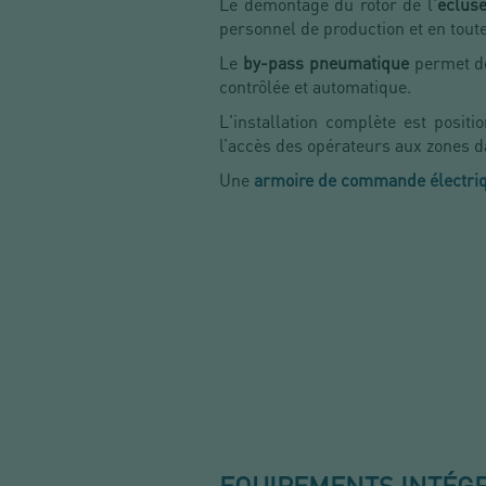
Le démontage du rotor de l'
éclus
personnel de production et en tout
Le
by-pass pneumatique
permet de
contrôlée et automatique.
L'installation complète est positi
l’accès des opérateurs aux zones 
Une
armoire de commande électri
EQUIPEMENTS INTÉG