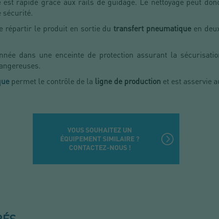
e
est rapide grâce aux rails de guidage. Le nettoyage peut donc
e sécurité.
 répartir le produit en sortie du
transfert pneumatique
en deux
onnée dans une enceinte de protection assurant la sécurisation
dangereuses.
que
permet le contrôle de la
ligne de production
et est asservie 
VOUS SOUHAITEZ UN
ÉQUIPEMENT SIMILAIRE ?
CONTACTEZ-NOUS !
RÉS