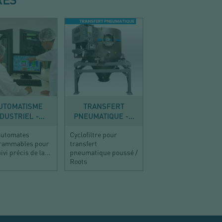
CONTRÔLER
TRANSFÉRER
UTOMATISME
TRANSFERT
DUSTRIEL -...
PNEUMATIQUE -...
automates
Cyclofiltre pour
rammables pour
transfert
ivi précis de la...
pneumatique poussé /
Roots