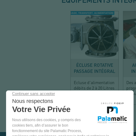
TRANSFÉRER
ÉCLUSE ROTATIVE
A
PASSAGE INTÉGRAL
IN
Ecluse d'alimentation
Des 
débits de 2 à 20 Litres
prog
/ tours
un su
VENEZ
TESTER