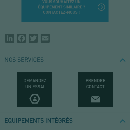
VOUS SOUHAITEZ UN
ÉQUIPEMENT SIMILAIRE ?
CONTACTEZ-NOUS !
Partager
LinkedIn
Facebook
Twitter
Email
la
page
NOS SERVICES
DEMANDEZ
PRENDRE
UN ESSAI
CONTACT
EQUIPEMENTS INTÉGRÉS