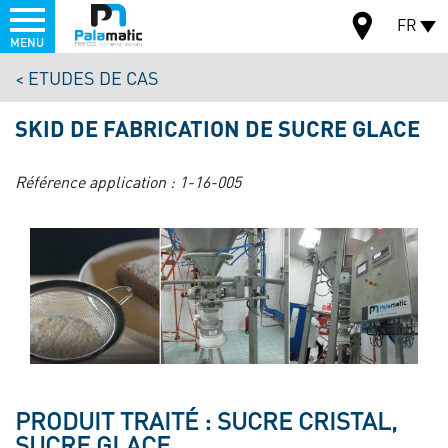
Menu
FR
MENU
Aller
ETUDES DE CAS
au
CARTE
contenu
SKID DE FABRICATION DE SUCRE GLACE
principal
Référence application :
1-16-005
PRODUIT TRAITÉ : SUCRE CRISTAL,
SUCRE GLACE