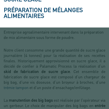
PRÉPARATION DE MÉLANGES
ALIMENTAIRES
Entreprise agroalimentaire intervenant dans la préparation
de mix alimentaire sous forme de poudre.
Notre client consomme une grande quantité de sucre glace
journalière (4 tonnes) pour la réalisation de ses recettes
finales. Historiquement approvisionné en sucre glace, il a
décidé de confier à Palamatic Process la réalisation d’un
skid de fabrication de sucre glace
. Cet ensemble de
fabrication de sucre glace est composé d’un chargeur de
big bag, d’une vis doseuse, d’un broyeur à broches, d’une
trémie tampon
et d’un poste d’ensachage/enfûtage.
La
manutention des big bags
est réalisée par l’opérateur via
un gerbeur. Le choix de manipuler des big bags en
entrée