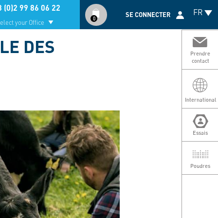
Compte
 (0)2 99 86 06 22
FR
utilisateur
SE CONNECTER
0
elect your Office
LE DES
Prendre
contact
International
Essais
Poudres