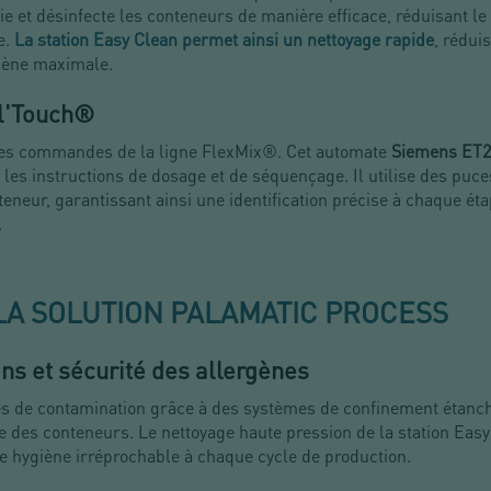
toie et désinfecte les conteneurs de manière efficace, réduisant l
e.
La station Easy Clean permet ainsi un nettoyage rapide
, rédui
giène maximale.
al'Touch®
 les commandes de la ligne FlexMix®. Cet automate
Siemens ET2
 les instructions de dosage et de séquençage. Il utilise des puc
eneur, garantissant ainsi une identification précise à chaque éta
.
LA SOLUTION PALAMATIC PROCESS
ns et sécurité des allergènes
ues de contamination grâce à des systèmes de confinement étanc
ge des conteneurs. Le nettoyage haute pression de la station Eas
e hygiène irréprochable à chaque cycle de production.