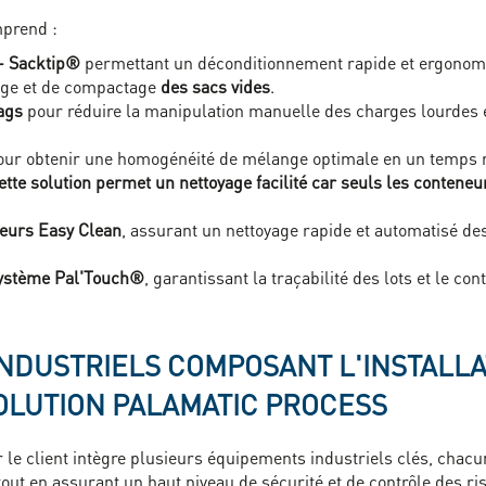
prend :
 - Sacktip®
permettant un déconditionnement rapide et ergonomi
age et de compactage
des sacs vides
.
ags
pour réduire la manipulation manuelle des charges lourdes 
ur obtenir une homogénéité de mélange optimale en un temps ré
ette solution permet un nettoyage facilité car seuls les conteneu
neurs Easy Clean
, assurant un nettoyage rapide et automatisé d
 système Pal'Touch®
, garantissant la traçabilité des lots et le co
NDUSTRIELS COMPOSANT L'INSTALLA
OLUTION PALAMATIC PROCESS
le client intègre plusieurs équipements industriels clés, chacu
out en assurant un haut niveau de sécurité et de contrôle des ri