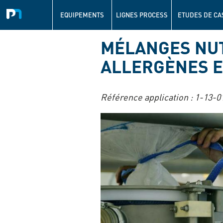
Navigation
principale
EQUIPEMENTS
LIGNES PROCESS
ETUDES DE CA
Aller
MÉLANGES NUT
au
contenu
ALLERGÈNES E
principal
Référence application :
1-13-0