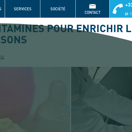
+33
S
SERVICES
SOCIÉTÉ
CONTACT
S
ITAMINES POUR ENRICHIR 
SSONS
04