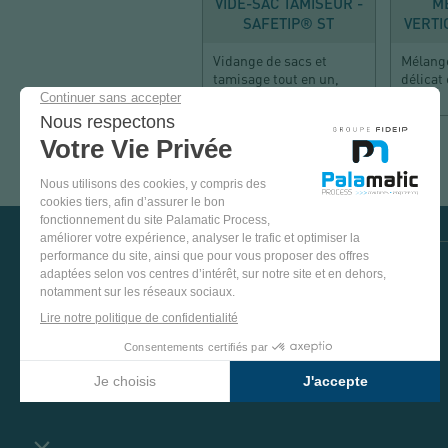
VIDE-SAC TAMISEUR -
M
SAFETIP® ST
VERTI
Vidange de sacs et
Mélange
tamisage tout en un,
délicat
100% hygiène
VENEZ
TESTER
NOS
ÉQUIPEMENTS
DANS
VISIT US ON SOCIAL MEDIA
NOTRE
STATION
PINTEREST
YOUTUBE
LINKEDIN
FACEBOOK
D'ESSAIS
VOIR