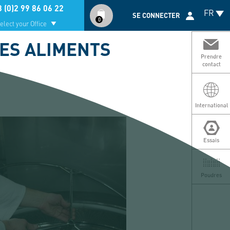
Compte
 (0)2 99 86 06 22
FR
utilisateur
SE CONNECTER
0
elect your Office
LES ALIMENTS
Prendre
contact
International
Essais
Poudres