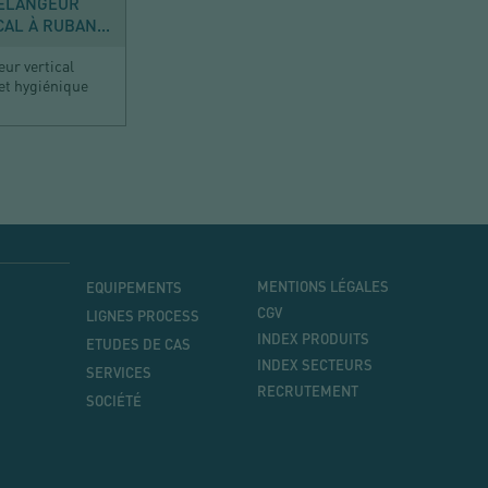
ÉLANGEUR
CAL À RUBAN...
ur vertical
 et hygiénique
MENU
MENU
MENTIONS LÉGALES
EQUIPEMENTS
PRINCIPAL
CGV
LIGNES PROCESS
INDEX PRODUITS
ETUDES DE CAS
INDEX SECTEURS
SERVICES
RECRUTEMENT
SOCIÉTÉ