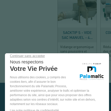
VIDER
D
SACKTIP S - VIDE
CO
SAC MANUEL - 4...
Vidange ergonomique
Rédu
sans poussière et
des 
compactage
Conf
VENEZ
TESTER
NOS
ÉQUIPEMENTS
DANS
VISIT US ON SOCIAL MEDIA
NOTRE
STATION
PINTEREST
YOUTUBE
LINKEDIN
FACEBOOK
D'ESSAIS