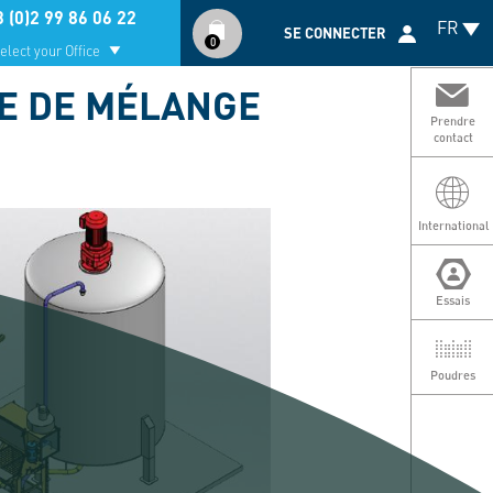
Compte
 (0)2 99 86 06 22
FR
utilisateur
SE CONNECTER
0
elect your Office
E DE MÉLANGE
Prendre
contact
International
Essais
Poudres