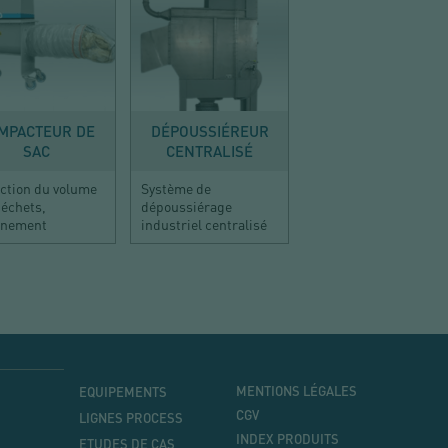
ÉPOUSSIÉRER
DÉPOUSSIÉRER
MPACTEUR DE
DÉPOUSSIÉREUR
SAC
CENTRALISÉ
ction du volume
Système de
déchets,
dépoussiérage
inement
industriel centralisé
MENU
MENU
MENTIONS LÉGALES
EQUIPEMENTS
PRINCIPAL
CGV
LIGNES PROCESS
INDEX PRODUITS
ETUDES DE CAS