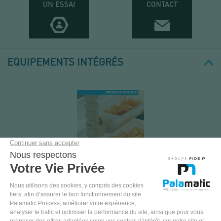
UN ESSAI
CONTACT
EQUIPEMENTS INTÉGRÉS
ÉLÉVATEUR À
GODETS...
Élévation, transfert
avec vidange par
retournement