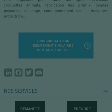
croquettes animale, fabrication des prémix, bennes
peseuses, stockage, conditionnement sous atmosphère
protectrice…
VOUS SOUHAITEZ UN
ÉQUIPEMENT SIMILAIRE ?
CONTACTEZ-NOUS !
Partager
LinkedIn
Facebook
Twitter
Email
la
page
NOS SERVICES
DEMANDEZ
PRENDRE