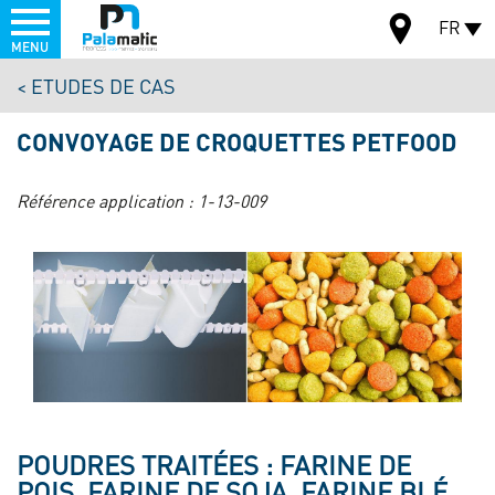
Menu
FR
MENU
Aller
ETUDES DE CAS
au
CARTE
contenu
CONVOYAGE DE CROQUETTES PETFOOD
principal
Référence application :
1-13-009
POUDRES TRAITÉES : FARINE DE
POIS, FARINE DE SOJA, FARINE BLÉ,