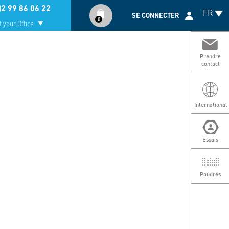
Compte
)2 99 86 06 22
FR
utilisateur
SE CONNECTER
0
 your Office
Prendre
contact
International
Essais
Poudres