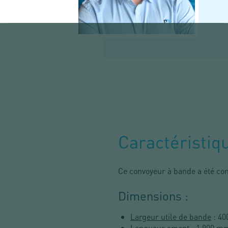
Caractéristiq
Ce convoyeur à bande a été conç
Dimensions :
Largeur utile de bande
: 40
Longueur amont
: 1 900 m