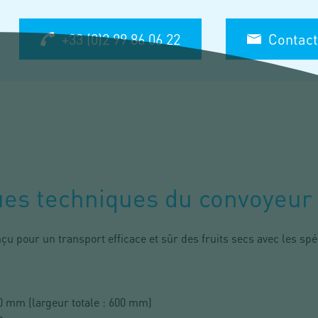
+33 (0)2 99 86 06 22
Contact
ues techniques du convoyeur
u pour un transport efficace et sûr des fruits secs avec les spéc
0 mm (largeur totale : 600 mm)
m