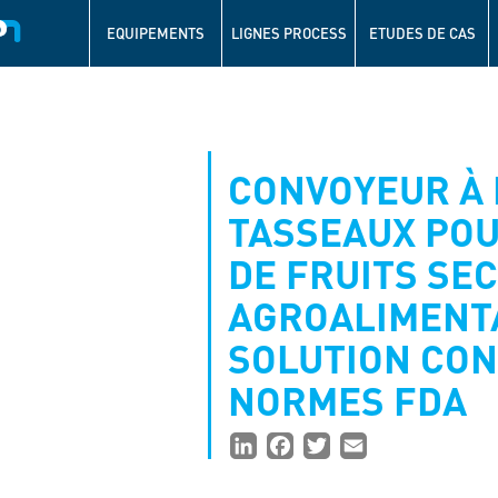
Navigation
principale
EQUIPEMENTS
LIGNES PROCESS
ETUDES DE CAS
Aller
au
contenu
principal
CONVOYEUR À 
TASSEAUX POU
DE FRUITS SE
AGROALIMENTA
SOLUTION CO
NORMES FDA
Partager
LinkedIn
Facebook
Twitter
Email
la