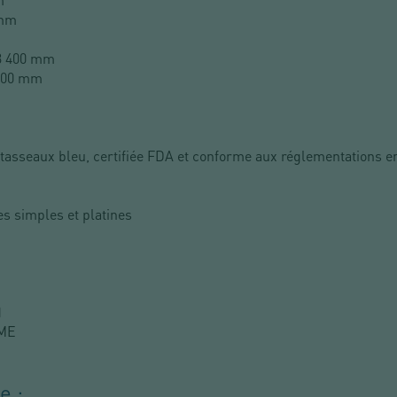
 mm
3 400 mm
300 mm
tasseaux bleu, certifiée FDA et conforme aux réglementations e
s simples et platines
)
ME
e :