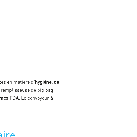
tes en matière d'
hygiène, de
 remplisseuse de big bag
ormes FDA
. Le convoyeur à
aire