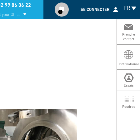
Compte
)2 99 86 06 22
FR
utilisateur
SE CONNECTER
0
 your Office
Prendre
contact
International
Essais
Poudres