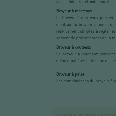
cacao doit être refroidi donc il s
Broyeur à marteaux
Le broyeur à marteaux permet le
d’entrée du broyeur amenée de
relativement simples à régler et
servent de prétraitement de la m
Broyeur à couteaux
Le broyeur à couteaux convient
qu'aux matières telles que des co
Broyeur à pales
Les combinaisons du broyeur à p
MESSAGE
No more submissions are permit