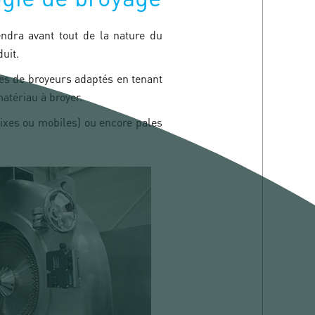
ndra avant tout de la nature du
duit.
pes de broyeurs adaptés en tenant
matériau à broyer.
fixes ou mobiles) ou encore pales