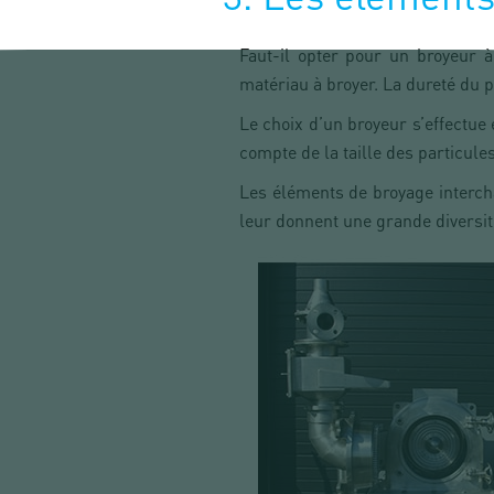
Faut-il opter pour un broyeur 
matériau à broyer. La dureté du pro
Le choix d’un broyeur s’effectue
compte de la taille des particule
Les éléments de broyage intercha
leur donnent une grande diversit