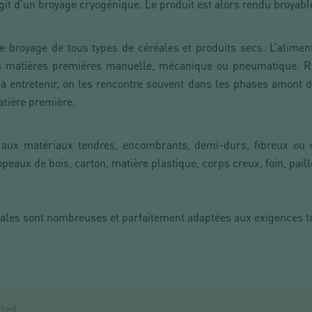
’agit d’un broyage cryogénique. Le produit est alors rendu broyabl
 broyage de tous types de céréales et produits secs. L’aliment
s matières premières manuelle, mécanique ou pneumatique. Ro
 à entretenir, on les rencontre souvent dans les phases amont d
atière première.
 aux matériaux tendres, encombrants, demi-durs, fibreux ou s
peaux de bois, carton, matière plastique, corps creux, foin, paill
ales sont nombreuses et parfaitement adaptées aux exigences 
ted.