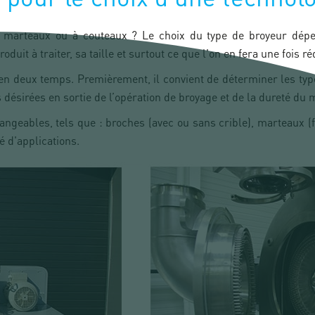
à marteaux ou à couteaux ? Le choix du type de broyeur dépe
duit à traiter, sa taille et surtout ce que l'on en fera une fois ré
 en deux temps. Premièrement, il convient de déterminer les ty
s désirées en sortie de l’opération de broyage et de la dureté du 
ngeables, tels que : broches (avec ou sans crible), marteaux (
é d'applications.