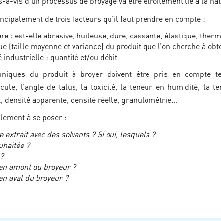
à-vis d’un processus de broyage va être étroitement lié à la nat
ncipalement de trois facteurs qu’il faut prendre en compte :
ère : est-elle abrasive, huileuse, dure, cassante, élastique, th
ue (taille moyenne et variance) du produit que l’on cherche à obt
industrielle : quantité et/ou débit
chniques du produit à broyer doivent être pris en compte tell
icule, l’angle de talus, la toxicité, la teneur en humidité, la 
, densité apparente, densité réelle, granulométrie…
lement à se poser :
e extrait avec des solvants ? Si oui, lesquels ?
uhaitée ?
 ?
 en amont du broyeur ?
en aval du broyeur ?