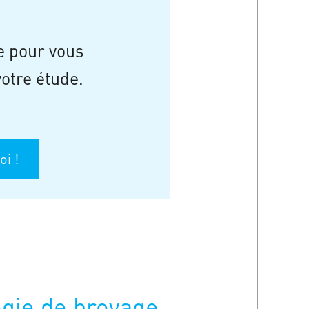
e pour vous
otre étude.
i !
ogie de broyage