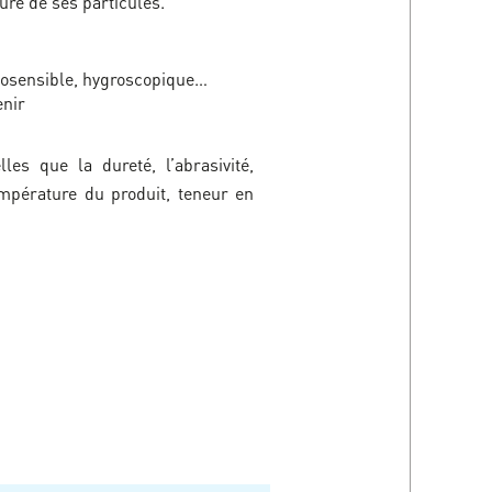
ure de ses particules.
ermosensible, hygroscopique…
enir
es que la dureté, l’abrasivité,
température du produit, teneur en