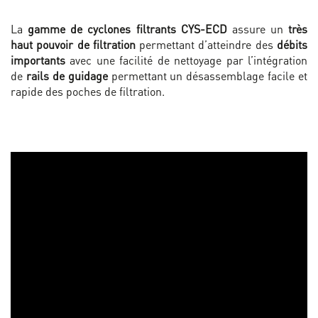
La
gamme de cyclones filtrants CYS-ECD
assure un
très
haut pouvoir de filtration
permettant d’atteindre des
débits
importants
avec une facilité de nettoyage par l’intégration
de
rails de guidage
permettant un désassemblage facile et
rapide des poches de filtration.