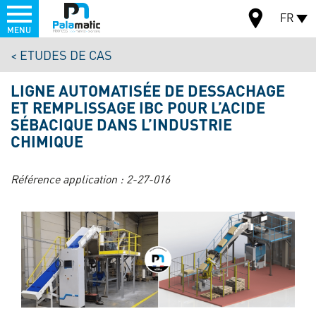
Menu
FR
MENU
Aller
ETUDES DE CAS
au
CARTE
contenu
LIGNE AUTOMATISÉE DE DESSACHAGE
principal
ET REMPLISSAGE IBC POUR L’ACIDE
SÉBACIQUE DANS L’INDUSTRIE
CHIMIQUE
Référence application :
2-27-016