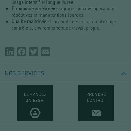
usage intensif et longue durée.
Ergonomie améliorée
: suppression des opérations
répétitives et manutentions lourdes.
Qualité maîtrisée
: traçabilité des lots, remplissage
contrôlé et environnement de travail propre.
Partager
LinkedIn
Facebook
Twitter
Email
la
page
NOS SERVICES
DEMANDEZ
PRENDRE
UN ESSAI
CONTACT