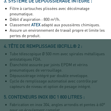
3. SYSTÈME DE DÉPOUSSIÉRAGE INTÉGRÉ :
Filtre à cartouches plissées avec décolmatage
pneumatique.
Débit d’aspiration : 800 m³/h.
Classement
ATEX
adapté aux poussières chimiques.
Assure un environnement de travail propre et limite les
pertes de produit.
4. TÊTE DE REMPLISSAGE IBCFILL® 2 :
Tube télescopique Ø 500 mm avec spirales métalliques
antistatiques FDA.
Étanchéité assurée par joints EPDM et vérins
pneumatiques de verrouillage.
Dépoussiérage intégré par double enveloppe.
Cycle de remplissage automatisé avec contrôle par
capteurs de niveau et option de pesage intégré.
5. CONTENEURS INOX IBC 1 800 LITRES :
Fabrication en inox 304, angles arrondis et pentes à 60°
pour un écoulement complet.