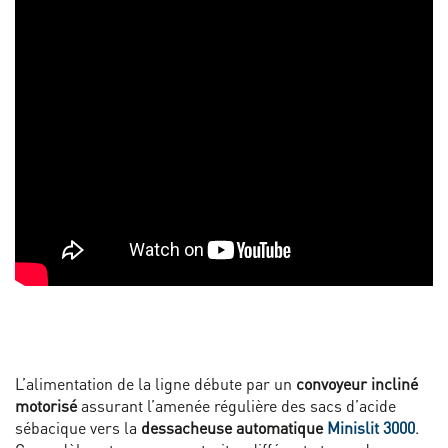
L’alimentation de la ligne débute par un
convoyeur incliné
motorisé
assurant l’amenée régulière des sacs d’acide
sébacique vers la
dessacheuse automatique
Minislit 3000
.