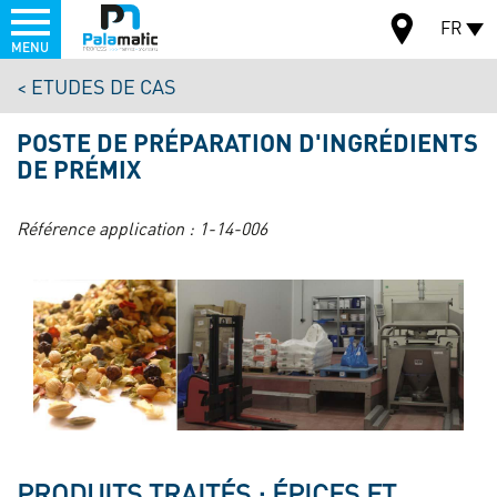
Menu
FR
MENU
Aller
ETUDES DE CAS
au
CARTE
contenu
POSTE DE PRÉPARATION D'INGRÉDIENTS
principal
DE PRÉMIX
Référence application :
1-14-006
PRODUITS TRAITÉS : ÉPICES ET