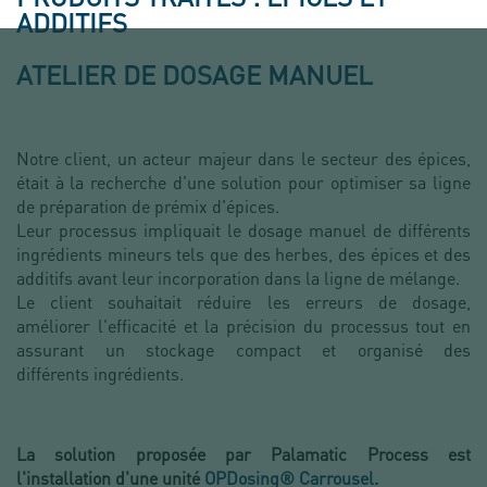
ADDITIFS
ATELIER DE DOSAGE MANUEL
Notre client, un acteur majeur dans le secteur des épices,
était à la recherche d'une solution pour optimiser sa ligne
de préparation de prémix d'épices.
Leur processus impliquait le dosage manuel de différents
ingrédients mineurs tels que des herbes, des épices et des
additifs avant leur incorporation dans la ligne de mélange.
Le client souhaitait réduire les erreurs de dosage,
améliorer l'efficacité et la précision du processus tout en
assurant un stockage compact et organisé des
différents ingrédients.
La solution proposée par Palamatic Process est
l'installation d'une unité
OPDosing® Carrousel
.