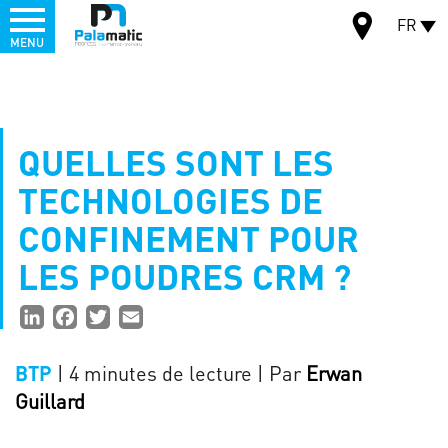
Menu
FR
MENU
Aller
au
CARTE
contenu
principal
QUELLES SONT LES
TECHNOLOGIES DE
CONFINEMENT POUR
LES POUDRES CRM ?
Partager
LinkedIn
Facebook
Twitter
Email
la
| 4 minutes de lecture
| Par
Erwan
BTP
page
Guillard