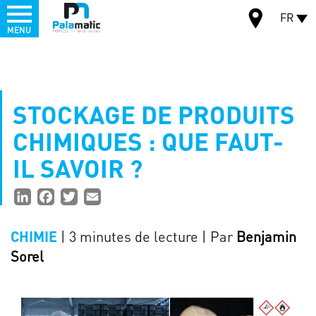
Menu
FR
MENU
Aller
au
CARTE
contenu
principal
STOCKAGE DE PRODUITS
CHIMIQUES : QUE FAUT-
IL SAVOIR ?
Partager
LinkedIn
Facebook
Twitter
Email
la
| 3 minutes de lecture
| Par
Benjamin
CHIMIE
page
Sorel