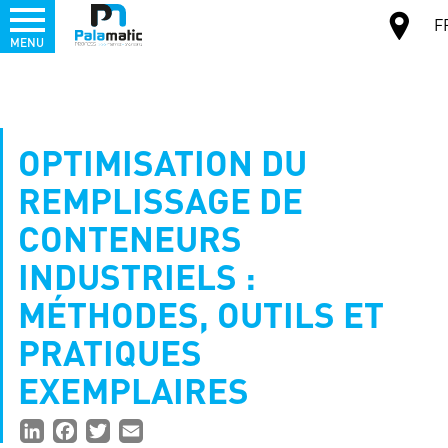
Menu
F
MENU
Aller
au
CARTE
contenu
principal
OPTIMISATION DU
REMPLISSAGE DE
CONTENEURS
INDUSTRIELS :
MÉTHODES, OUTILS ET
PRATIQUES
EXEMPLAIRES
Partager
LinkedIn
Facebook
Twitter
Email