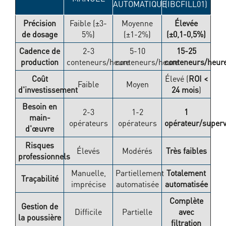
AUTOMATIQUE
(IBCFILL01)
Précision
Faible (±3-
Moyenne
Élevée
de dosage
5%)
(±1-2%)
(±0,1-0,5%)
Cadence de
2-3
5-10
15-25
production
conteneurs/heure
conteneurs/heure
conteneurs/heur
Coût
Élevé (
ROI <
Faible
Moyen
d'investissement
24 mois
)
Besoin en
2-3
1-2
1
main-
opérateurs
opérateurs
opérateur/superv
d'œuvre
Risques
Élevés
Modérés
Très faibles
professionnels
Manuelle,
Partiellement
Totalement
Traçabilité
imprécise
automatisée
automatisée
Complète
Gestion de
Difficile
Partielle
avec
la poussière
filtration