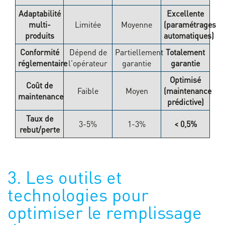
Adaptabilité
Excellente
multi-
Limitée
Moyenne
(paramétrages
produits
automatiques)
Conformité
Dépend de
Partiellement
Totalement
réglementaire
l'opérateur
garantie
garantie
Optimisé
Coût de
Faible
Moyen
(maintenance
maintenance
prédictive)
Taux de
3-5%
1-3%
< 0,5%
rebut/perte
3. Les outils et
technologies pour
optimiser le remplissage