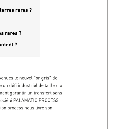
terres rares ?
es rares ?
oment ?
venues le nouvel “or gris” de
n défi industriel de taille : la
ment garantir un transfert sans
a société PALAMATIC PROCESS,
tion process nous livre son