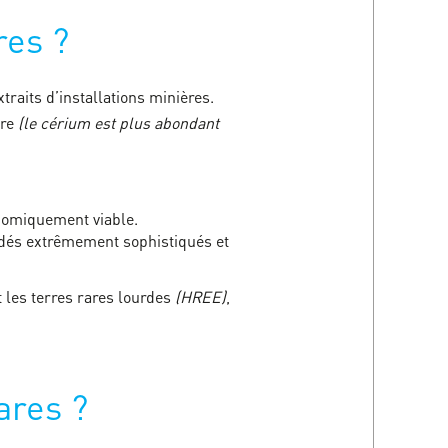
res ?
traits d’installations minières.
tre
(le cérium est plus abondant
onomiquement viable.
édés extrêmement sophistiqués et
 les terres rares lourdes
(HREE)
,
ares ?