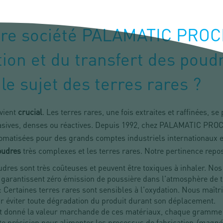
otre société PALAMATIC PROC
ion et du transfert des poudr
le sujet des terres rares ?
vient
crucial
. Les terres rares, une fois extraites et raffinées, 
rasives, denses ou réactives. Depuis 1992, chez PALAMATIC PRO
tomatisées pour des grands comptes industriels internationaux 
oudres
très complexes et les terres rares. Notre pertinence repose
dres sont très coûteuses et peuvent être toxiques à inhaler. No
arantissent zéro émission de poussière dans l'atmosphère de tr
: Certaines terres rares sont sensibles à l'oxydation. Nous maîtr
 éviter toute dégradation du produit durant son déplacement.
t donné la valeur marchande de ces matériaux, chaque gramme
e précision pour alimenter les processus de fabrication
(magnét