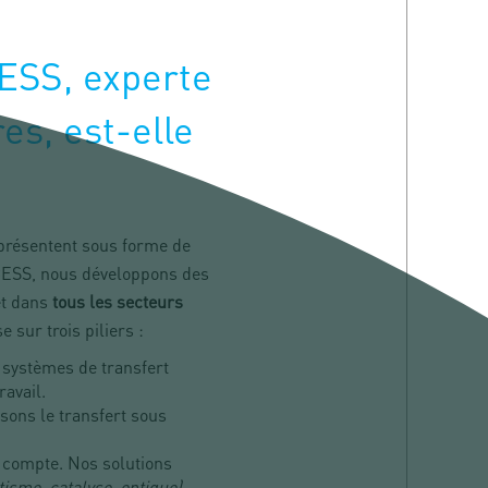
ESS, experte
es, est-elle
se présentent sous forme de
CESS, nous développons des
et dans
tous les secteurs
 sur trois piliers :
s systèmes de transfert
avail.
isons le transfert sous
 compte. Nos solutions
isme, catalyse, optique).