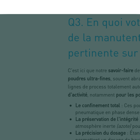
Q3. En quoi v
de la manutent
pertinente sur 
C'est ici que notre
savoir-faire
de
poudres ultra-fines
, souvent ab
lignes de process totalement au
d'activité
, notamment
pour les p
Le confinement total
: Ces pou
pneumatique en phase dense g
La préservation de l'intégrité
atmosphère inerte
(azote)
pour
La précision du dosage
: Étan
permettent un dosage de haut