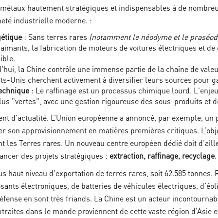
t métaux hautement stratégiques et indispensables à de nombreux
eté industrielle moderne. :
gétique
: Sans terres rares
(notamment le néodyme et le praséo
imants, la fabrication de moteurs de voitures électriques et de
ible.
d'hui, la Chine contrôle une immense partie de la chaîne de vale
tats-Unis cherchent activement à diversifier leurs sources pour g
echnique
: Le raffinage est un processus chimique lourd. L'enj
plus "vertes", avec une gestion rigoureuse des sous-produits et 
ment d’actualité. L’Union européenne a annoncé, par exemple, un 
er son approvisionnement en matières premières critiques. L’obje
les Terres rares. Un nouveau centre européen dédié doit d’ailleu
ancer des projets stratégiques :
extraction, raffinage, recyclage
.
lus haut niveau d’exportation de terres rares, soit 62.585 tonne
sants électroniques, de batteries de véhicules électriques, d’éol
 défense en sont très friands. La Chine est un acteur incontourna
xtraites dans le monde proviennent de cette vaste région d’Asie 