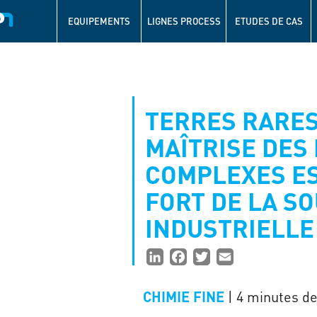
Navigation
principale
EQUIPEMENTS
LIGNES PROCESS
ETUDES DE CAS
Aller
au
contenu
principal
TERRES RARES
MAÎTRISE DES
COMPLEXES ES
FORT DE LA S
INDUSTRIELLE
Partager
LinkedIn
Facebook
Twitter
Email
la
| 4 minutes de
CHIMIE FINE
page