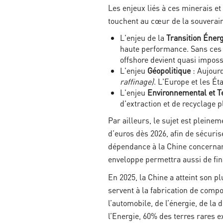
Les enjeux liés à ces minerais e
touchent au cœur de la souverain
L'enjeu de la
Transition Éner
haute performance. Sans ces a
offshore devient quasi imposs
L'enjeu
Géopolitique
: Aujour
raffinage)
. L'Europe et les É
L'enjeu
Environnemental et T
d'extraction et de recyclage 
Par ailleurs, le sujet est pleine
d’euros dès 2026, afin de sécuris
dépendance à la Chine concernant 
enveloppe permettra aussi de fin
En 2025, la Chine a atteint son p
servent à la fabrication de compo
l’automobile, de l’énergie, de la
l’Energie, 60% des terres rares e