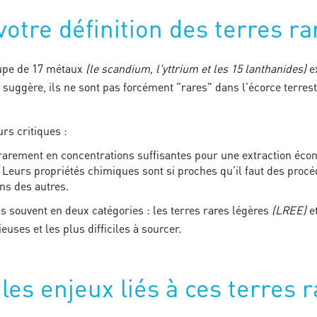
votre définition des terres ra
oupe de 17 métaux
(le scandium, l'yttrium et les 15 lanthanides)
ex
suggère, ils ne sont pas forcément "rares" dans l'écorce terres
rs critiques :
 rarement en concentrations suffisantes pour une extraction éc
 Leurs propriétés chimiques sont si proches qu'il faut des proc
uns des autres.
ns souvent en deux catégories : les terres rares légères
(LREE)
et
euses et les plus difficiles à sourcer.
les enjeux liés à ces terres r