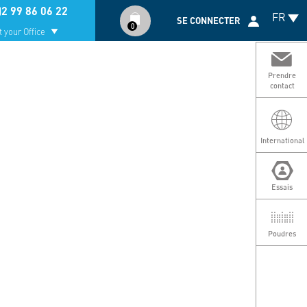
Compte
)2 99 86 06 22
FR
utilisateur
SE CONNECTER
0
 your Office
Prendre
contact
International
Essais
Poudres