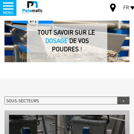
Menu
FR
MENU
Aller
au
TOUT SAVOIR SUR LE
CARTE
contenu
principal
DOSAGE
DE VOS
POUDRES
!
SOUS-SECTEURS