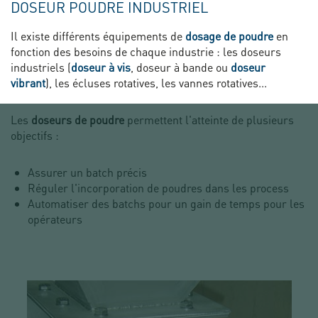
DOSEUR POUDRE INDUSTRIEL
Il existe différents équipements de
dosage de poudre
en
fonction des besoins de chaque industrie : les doseurs
industriels (
doseur à vis
, doseur à bande ou
doseur
vibrant
), les écluses rotatives, les vannes rotatives...
Les
doseurs de poudre
permettent l'atteinte de plusieurs
objectifs :
Assurer un batch précis
Réguler l'incorporation de poudres dans les process
Automatiser des batchs pour un gain de temps pour les
opérateurs